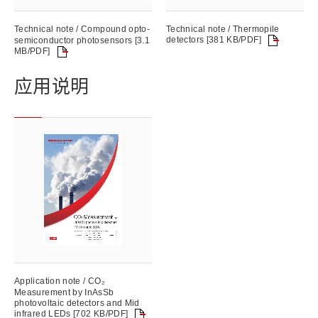
Technical note / Compound opto-
Technical note / Thermopile
detectors [381 KB/PDF]
semiconductor photosensors [3.1
MB/PDF]
应用说明
Application note / CO₂
Measurement by InAsSb
photovoltaic detectors and Mid
infrared LEDs [702 KB/PDF]