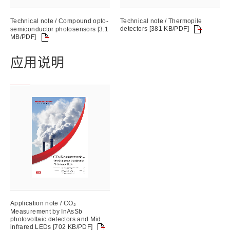
Technical note / Compound opto-
Technical note / Thermopile
detectors [381 KB/PDF]
semiconductor photosensors [3.1
MB/PDF]
应用说明
Application note / CO₂
Measurement by InAsSb
photovoltaic detectors and Mid
infrared LEDs [702 KB/PDF]