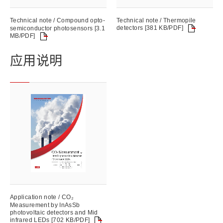
Technical note / Compound opto-
Technical note / Thermopile
detectors [381 KB/PDF]
semiconductor photosensors [3.1
MB/PDF]
应用说明
Application note / CO₂
Measurement by InAsSb
photovoltaic detectors and Mid
infrared LEDs [702 KB/PDF]