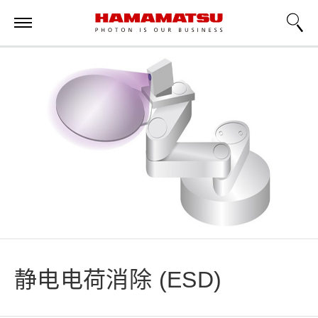
静电电荷消除 (ESD)