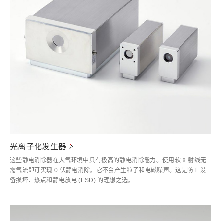
光离子化发生器
这些静电消除器在大气环境中具有极高的静电消除能力。使用软 X 射线无
需气流即可实现 0 伏静电消除。它不会产生粒子和电磁噪声。这是防止设
备损坏、热点和静电放电 (ESD) 的理想之选。