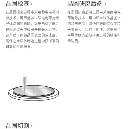
晶圆检查
晶圆研磨后端
在晶圆检查过程中采用静电电荷消
在晶圆研磨后端过程中采用静电电
除技术，可尽量减少静电电荷对半
荷消除技术，可中和半导体晶圆上
导体晶圆的影响，静电电荷可能会
的静电电荷，降低在研磨过程中粒
在检测过程中吸引并捕获污染物。
子附着和污染的可能性。这提高了
这有助于保持晶圆表面的清洁度，
半导体制造后期研磨过程的精度和
确保在半导体制造过程中获得准确
清洁度。
可靠的检测结果。
晶圆切割