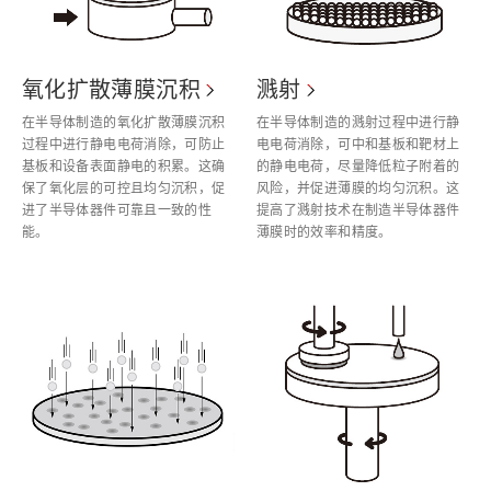
氧化扩散薄膜沉积
溅射
在半导体制造的氧化扩散薄膜沉积
在半导体制造的溅射过程中进行静
过程中进行静电电荷消除，可防止
电电荷消除，可中和基板和靶材上
基板和设备表面静电的积累。这确
的静电电荷，尽量降低粒子附着的
保了氧化层的可控且均匀沉积，促
风险，并促进薄膜的均匀沉积。这
进了半导体器件可靠且一致的性
提高了溅射技术在制造半导体器件
能。
薄膜时的效率和精度。