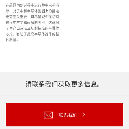
在晶圆切割过程中进行静电电荷消
除，对于中和半导体晶圆上的静电
电荷至关重要，可尽量减少在切割
过程中灰尘和碎屑的吸引。这确保
了生产出清洁且切割精准的半导体
芯片，有助于提高半导体器件的整
体质量。
请联系我们获取更多信息。
联系我们