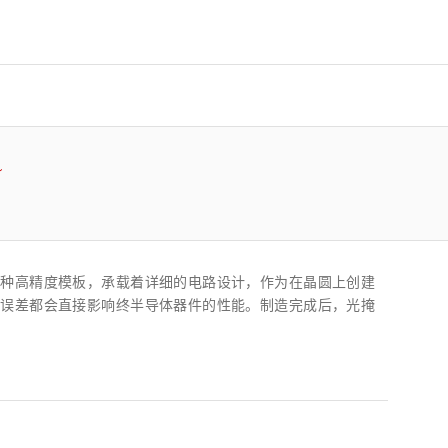
z) 传感器
一种高精度模板，承载着详细的电路设计，作为在晶圆上创建
或误差都会直接影响终半导体器件的性能。制造完成后，光掩