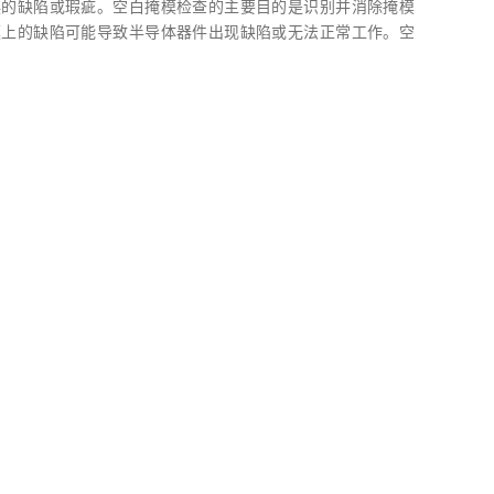
误的缺陷或瑕疵。空白掩模检查的主要目的是识别并消除掩模
模上的缺陷可能导致半导体器件出现缺陷或无法正常工作。空