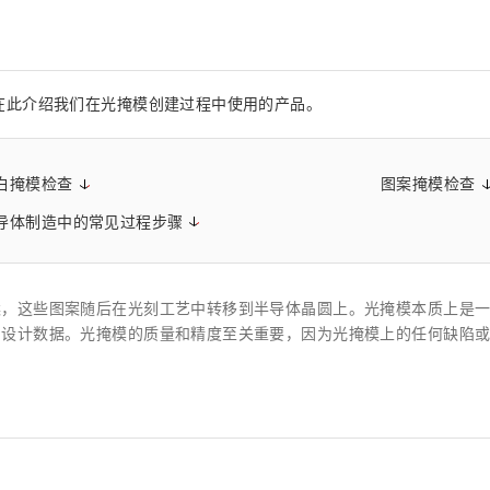
距离和位置传感器
太赫兹 (TH
财务概要(合并年度报告)
新闻与活动
财务信息
全球组织
在此介绍我们在光掩模创建过程中使用的产品。
白掩模检查
图案掩模检查
导体制造中的常见过程步骤
案，这些图案随后在光刻工艺中转移到半导体晶圆上。光掩模本质上是
的设计数据。光掩模的质量和精度至关重要，因为光掩模上的任何缺陷