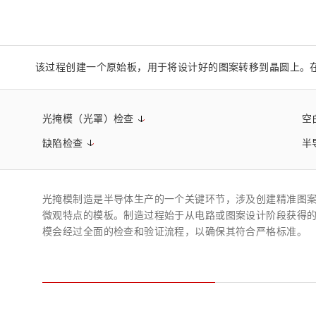
生命科学和医疗系统
滨松中国
研发
综合报告库
致个人投资者
该过程创建一个原始板，用于将设计好的图案转移到晶圆上。
光掩模（光罩）检查
空
缺陷检查
半
光掩模制造是半导体生产的一个关键环节，涉及创建精准图
微观特点的模板。制造过程始于从电路或图案设计阶段获得
模会经过全面的检查和验证流程，以确保其符合严格标准。