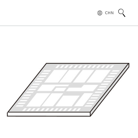
CHN
术语说明
领导致辞
按行业和应用介绍滨松光子学株式会社
无损检测
管 (APD)
光 IC
产品常见问题
滨松愿景
产品的注意事项和要求
发展历程
汽车
PMT)
光电管
针对假冒滨松产品的预防措施
集团财务信息
为符合 UKCA 标识体系而采取的行动通知
半导体
谱传感器
红外探测器
射线传感器
电子和离子传感器