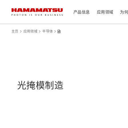
产品信息
应用领域
为
产品信息
应用领域
技术支持
关于滨松
投资者
主页
应用领域
半导体
器件/模块/组件
光传感器
医疗
光学组件
相机
分析仪器
光源
光掩模制造
激光器
社长致辞
滨松概况
投资者日历
联系我们
可持续发展
资料中心
消费电子产品
系统/仪器
制造辅助系统
半导体制程支撑类产品
光学测量系统