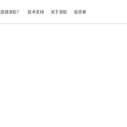
何选择滨松？
技术支持
关于滨松
投资者
生命科学
工业设备
光电二极管
雪崩光电二极
测量
光通信
MPPC (SiPM) / SPAD
光电倍增管 (
继续
停产产品
公司简介
股票信息
业务领域
符合 RoHS 的产品
公司治理
发光材料评估
科学研究
图像传感器
光谱仪/光
UV 与火焰探测器
辐射和 X 