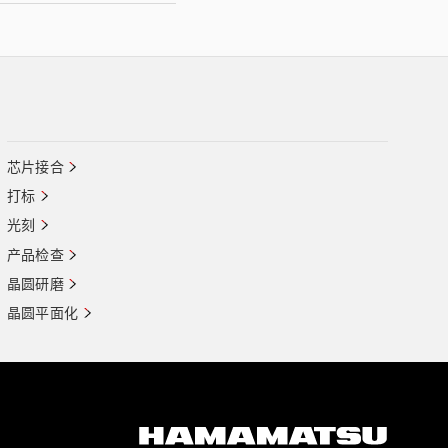
芯片接合
打标
光刻
产品检查
晶圆研磨
晶圆平面化