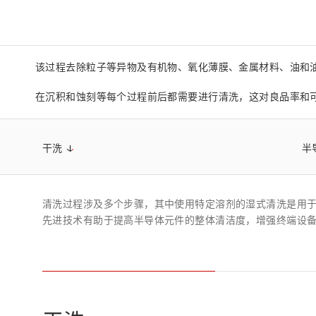
生命科学和医疗系统
滨松中国
研发
综合报告库
致个人投资者
该过程去除粒子等异物及有机物、氧化薄膜、金属材料、油和
在沉积和蚀刻等每个过程前后都需要进行清洗，这对良品率和
干洗
半
清洗过程涉及多个步骤，其中使用特定溶剂的湿式清洗是用
先进技术有助于提高半导体元件的整体清洁度，增强终端设