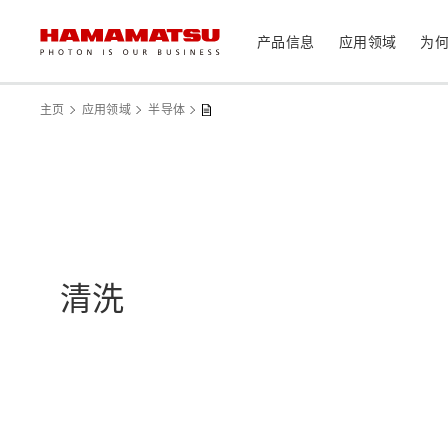
产品信息
应用领域
为
产品信息
应用领域
技术支持
关于滨松
投资者
主页
应用领域
半导体
器件/模块/组件
光传感器
医疗
光学组件
相机
分析仪器
光源
清洗
激光器
社长致辞
滨松概况
投资者日历
联系我们
可持续发展
资料中心
消费电子产品
系统/仪器
制造辅助系统
半导体制程支撑类产品
光学测量系统