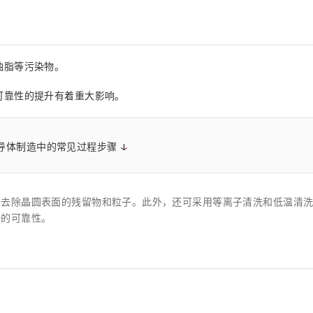
距离和位置传感器
太赫兹 (TH
财务概要(合并年度报告)
新闻与活动
财务信息
全球组织
油脂等污染物。
可靠性的提升有着重大影响。
导体制造中的常见过程步骤
于去除晶圆表面的残留物和粒子。此外，还可采用等离子清洗和低温清
备的可靠性。