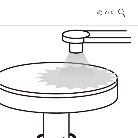
CHN
术语说明
领导致辞
按行业和应用介绍滨松光子学株式会社
无损检测
管 (APD)
光 IC
产品常见问题
滨松愿景
产品的注意事项和要求
发展历程
汽车
PMT)
光电管
针对假冒滨松产品的预防措施
集团财务信息
为符合 UKCA 标识体系而采取的行动通知
半导体
谱传感器
红外探测器
射线传感器
电子和离子传感器