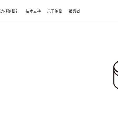
何选择滨松？
技术支持
关于滨松
投资者
生命科学
工业设备
光电二极管
雪崩光电二极
测量
光通信
MPPC (SiPM) / SPAD
光电倍增管 (
继续
停产产品
公司简介
股票信息
业务领域
符合 RoHS 的产品
公司治理
发光材料评估
科学研究
图像传感器
光谱仪/光
UV 与火焰探测器
辐射和 X 