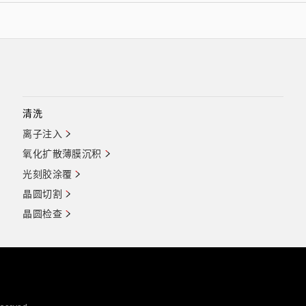
清洗
离子注入
氧化扩散薄膜沉积
光刻胶涂覆
晶圆切割
晶圆检查